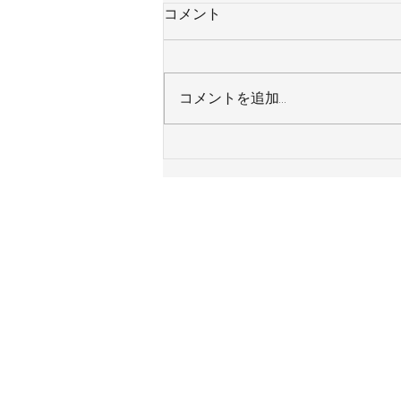
コメント
コメントを追加…
東京都足立区 Ｈ様邸 システ
ムキッチン 令和８年８月４日
施工