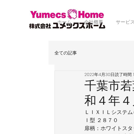
ホーム
会社概要
サービ
全ての記事
2022年4月30日
読了時間: 
千葉市若
和４年４
ＬＩＸＩＬシステム
Ｉ型 ２８７０
扉柄：ホワイトスタ