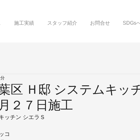
ス
施工実績
スタッフ紹介
お問合せ
SDG
1分
葉区 Ｈ邸 システムキッチ
月２７日施工
キッチン シエラＳ
ッコ