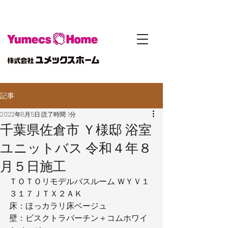
記事
2022年8月5日
読了時間: 1分
千葉県佐倉市 Ｙ様邸 浴室
ユニットバス 令和４年８
月５日施工
ＴＯＴＯリモデルバスルーム ＷＹＶ１
３１７ＪＴＸ２ＡＫ
床：ほっカラリ床ベージュ
壁：ビスクトラバーチン＋コムホワイ