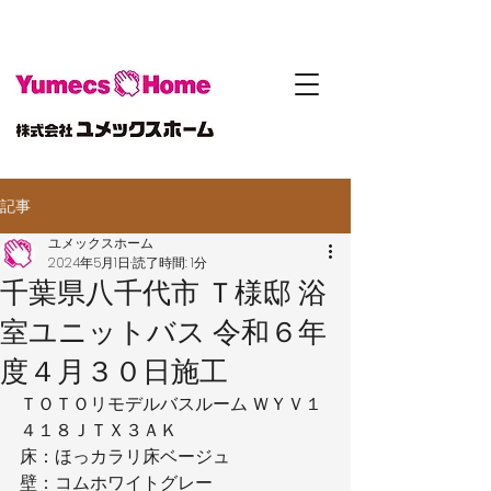
記事
ユメックスホーム
2024年5月1日
読了時間: 1分
千葉県八千代市 Ｔ様邸 浴
室ユニットバス 令和６年
度４月３０日施工
ＴＯＴＯリモデルバスルーム ＷＹＶ１
４１８ＪＴＸ３ＡＫ
床：ほっカラリ床ベージュ
壁：コムホワイトグレー