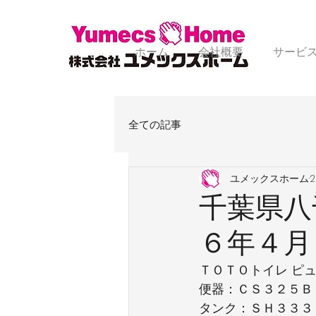
ホーム
会社概要
サービ
全ての記事
ユメックスホーム
千葉県八
６年４月
ＴＯＴＯトイレ ピ
便器：ＣＳ３２５Ｂ
タンク：ＳＨ３３３