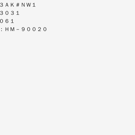
３ＡＫ＃ＮＷ１
３０３１
０６１
：ＨＭ－９００２０