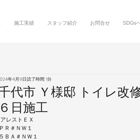
ス
施工実績
スタッフ紹介
お問合せ
SDG
2024年4月9日
読了時間: 1分
千代市 Ｙ様邸 トイレ改修
６日施工
ュアレストＥＸ
ＰＲ＃ＮＷ１
５ＢＡ＃ＮＷ１