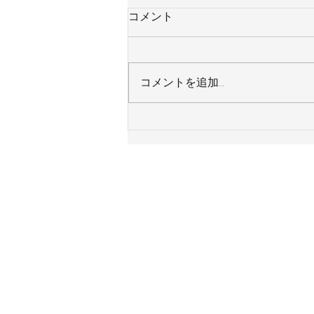
コメント
コメントを追加…
東京都足立区 Ｈ様邸 システ
ムキッチン 令和８年８月４日
施工