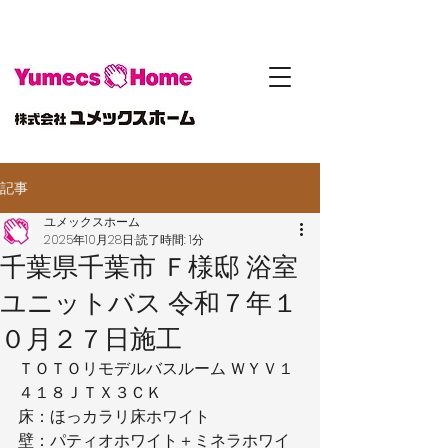
記事
ユメックスホーム
2025年10月28日
読了時間: 1分
千葉県千葉市 Ｆ様邸 浴室
ユニットバス 令和７年１
０月２７日施工
ＴＯＴＯリモデルバスルーム ＷＹＶ１
４１８ＪＴＸ３ＣＫ
床：ほっカラリ床ホワイト
壁：パティオホワイト＋ミネラホワイ