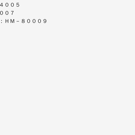
４００５
００７
：ＨＭ－８０００９