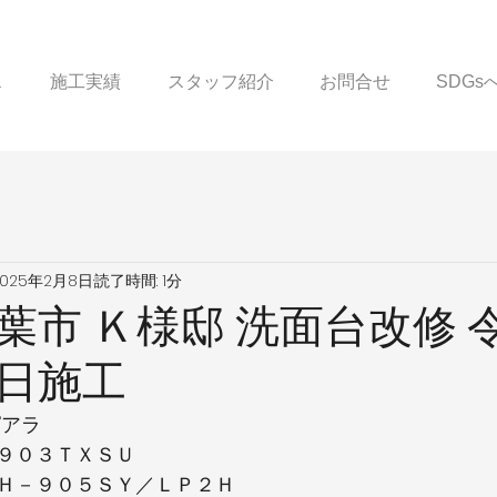
ス
施工実績
スタッフ紹介
お問合せ
SDG
2025年2月8日
読了時間: 1分
葉市 Ｋ様邸 洗面台改修 
日施工
ピアラ
９０３ＴＸＳＵ
Ｈ－９０５ＳＹ／ＬＰ２Ｈ