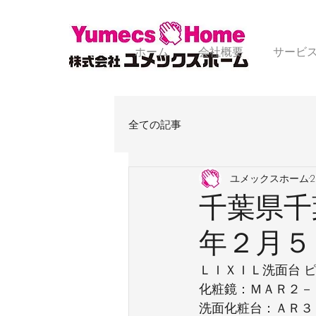
ホーム
会社概要
サービ
全ての記事
ユメックスホーム
千葉県千
年２月５
ＬＩＸＩＬ洗面台 
化粧鏡：ＭＡＲ２－
洗面化粧台：ＡＲ３