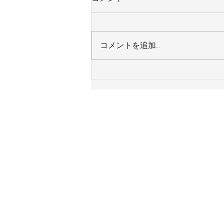
コメントを追加…
神奈川県横浜市 Ｙ様邸 ガス
給湯器 令和８年８月７日施工