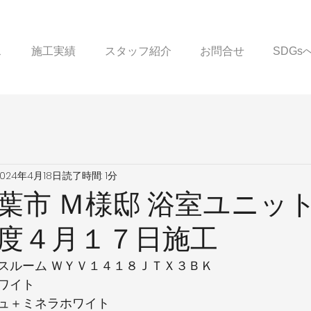
ス
施工実績
スタッフ紹介
お問合せ
SDG
2024年4月18日
読了時間: 1分
葉市 Ｍ様邸 浴室ユニッ
度４月１７日施工
スルーム ＷＹＶ１４１８ＪＴＸ３ＢＫ
ワイト
ュ＋ミネラホワイト