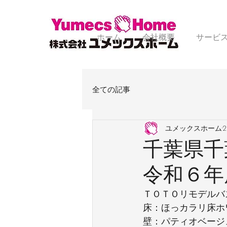
ホーム
会社概要
サービ
全ての記事
ユメックスホーム
千葉県千
令和６年
ＴＯＴＯリモデルバ
床：ほっカラリ床ホ
壁：パティオベージ