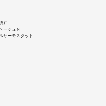
折戸
ベージュＮ
ルサーモスタット