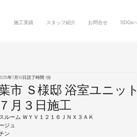
ス
施工実績
スタッフ紹介
お問合せ
SDG
2025年7月10日
読了時間: 1分
葉市 Ｓ様邸 浴室ユニッ
７月３日施工
スルーム ＷＹＶ１２１６ＪＮＸ３ＡＫ
ージュ
チン