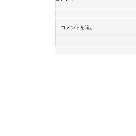
コメントを追加…
神奈川県横浜市 Ｙ様邸 ガス
給湯器 令和８年８月７日施工