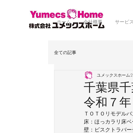
ホーム
会社概要
サービ
全ての記事
ユメックスホーム
千葉県千
令和７年
ＴＯＴＯリモデルバ
床：ほっカラリ床ベ
壁：ビスクトラバー