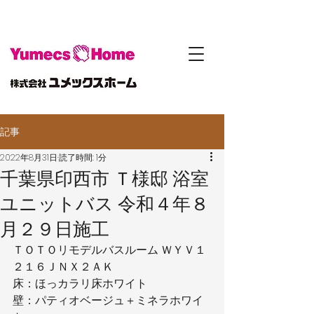
記事
2022年8月31日
読了時間: 1分
千葉県印西市 Ｔ様邸 浴室
ユニットバス 令和４年８
月２９日施工
ＴＯＴＯリモデルバスルーム ＷＹＶ１
２１６ＪＮＸ２ＡＫ
床：ほっカラリ床ホワイト
壁：パティオベージュ＋ミネラホワイ