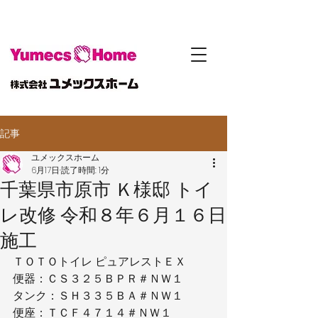
記事
ユメックスホーム
6月17日
読了時間: 1分
千葉県市原市 Ｋ様邸 トイ
レ改修 令和８年６月１６日
施工
ＴＯＴＯトイレ ピュアレストＥＸ
便器：ＣＳ３２５ＢＰＲ＃ＮＷ１
タンク：ＳＨ３３５ＢＡ＃ＮＷ１
便座：ＴＣＦ４７１４＃ＮＷ１