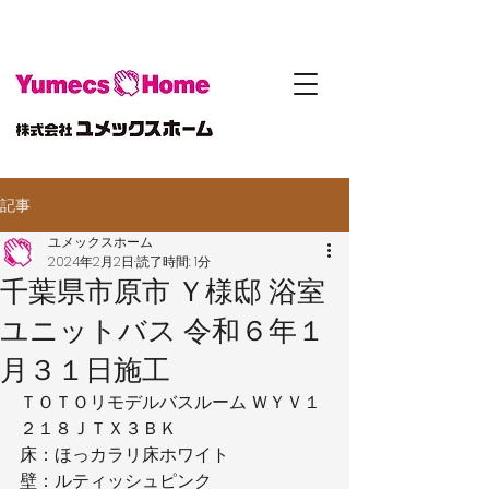
記事
ユメックスホーム
2024年2月2日
読了時間: 1分
千葉県市原市 Ｙ様邸 浴室
ユニットバス 令和６年１
月３１日施工
ＴＯＴＯリモデルバスルーム ＷＹＶ１
２１８ＪＴＸ３ＢＫ
床：ほっカラリ床ホワイト
壁：ルティッシュピンク