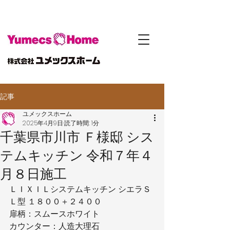
記事
ユメックスホーム
2025年4月9日
読了時間: 1分
千葉県市川市 Ｆ様邸 シス
テムキッチン 令和７年４
月８日施工
ＬＩＸＩＬシステムキッチン シエラＳ
Ｌ型 １８００＋２４００
扉柄：スムースホワイト
カウンター：人造大理石