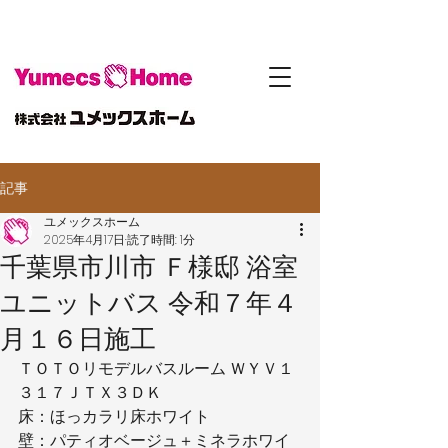
記事
ユメックスホーム
2025年4月17日
読了時間: 1分
千葉県市川市 Ｆ様邸 浴室
ユニットバス 令和７年４
月１６日施工
ＴＯＴＯリモデルバスルーム ＷＹＶ１
３１７ＪＴＸ３ＤＫ
床：ほっカラリ床ホワイト
壁：パティオベージュ＋ミネラホワイ