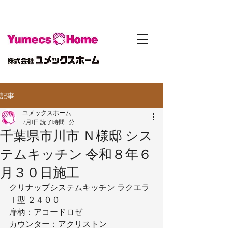
記事
ユメックスホーム
7月1日
読了時間: 1分
千葉県市川市 Ｎ様邸 シス
テムキッチン 令和８年６
月３０日施工
クリナップシステムキッチン ラクエラ
Ｉ型 ２４００
扉柄：アコードロゼ
カウンター：アクリストン