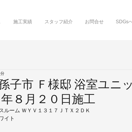
ス
施工実績
スタッフ紹介
お問合せ
SDG
1分
孫子市 Ｆ様邸 浴室ユニ
４年８月２０日施工
スルーム ＷＹＶ１３１７ＪＴＸ２ＤＫ
ワイト