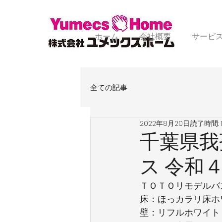
ホーム
会社概要
サービ
全ての記事
2022年8月20日
読了時間: 
千葉県我
ス 令和
ＴＯＴＯリモデルバ
床：ほっカラリ床ホ
壁：リフルホワイト