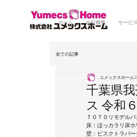
ホーム
会社概要
サービ
全ての記事
ユメックスホーム
千葉県我
ス 令和
ＴＯＴＯリモデルバ
床：ほっカラリ床ホ
壁：ビスクトラバー