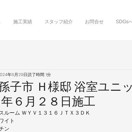
ス
施工実績
スタッフ紹介
お問合せ
SDG
2024年6月29日
読了時間: 1分
孫子市 Ｈ様邸 浴室ユニ
６年６月２８日施工
スルーム ＷＹＶ１３１６ＪＴＸ３ＤＫ
ワイト
チン