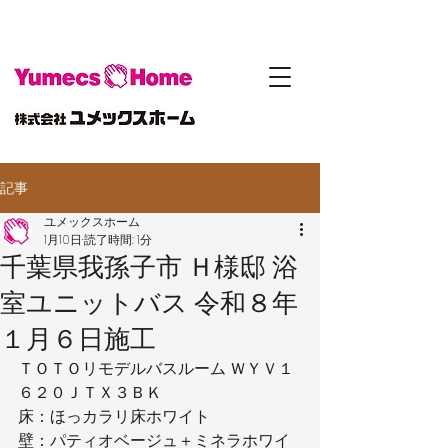
記事
ユメックスホーム
1月10日
読了時間: 1分
千葉県我孫子市 Ｈ様邸 浴
室ユニットバス 令和８年
１月６日施工
ＴＯＴＯリモデルバスルーム ＷＹＶ１
６２０ＪＴＸ３ＢＫ
床：ほっカラリ床ホワイト
壁：パティオベージュ＋ミネラホワイ