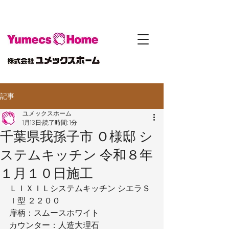
記事
ユメックスホーム
1月13日
読了時間: 1分
千葉県我孫子市 Ｏ様邸 シ
ステムキッチン 令和８年
１月１０日施工
ＬＩＸＩＬシステムキッチン シエラＳ
Ｉ型 ２２００
扉柄：スムースホワイト
カウンター：人造大理石