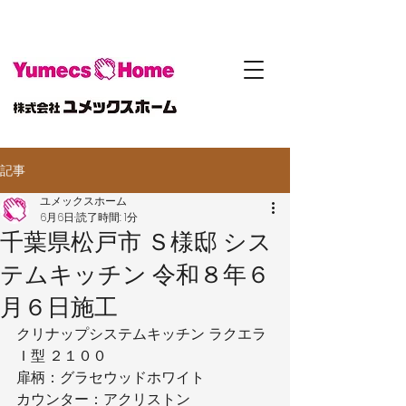
記事
ユメックスホーム
6月6日
読了時間: 1分
千葉県松戸市 Ｓ様邸 シス
テムキッチン 令和８年６
月６日施工
クリナップシステムキッチン ラクエラ
Ｉ型 ２１００
扉柄：グラセウッドホワイト
カウンター：アクリストン