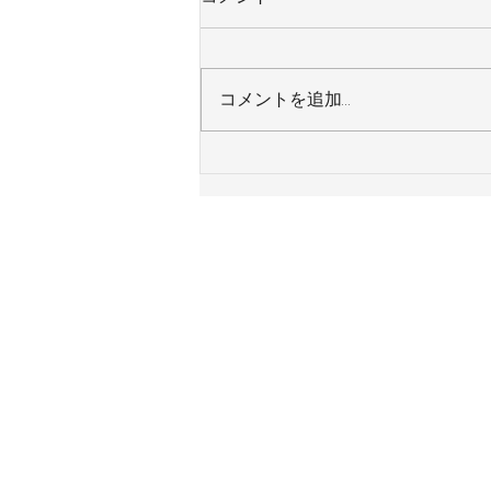
コメントを追加…
神奈川県横浜市 Ｙ様邸 ガス
給湯器 令和８年８月７日施工