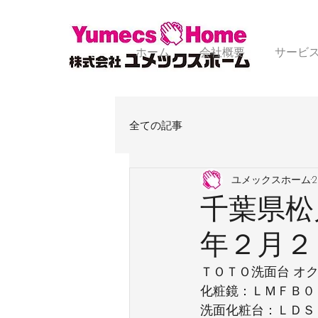
ホーム
会社概要
サービ
全ての記事
ユメックスホーム
千葉県松
年２月２
ＴＯＴＯ洗面台 オ
化粧鏡：ＬＭＦＢ０
洗面化粧台：ＬＤＳ