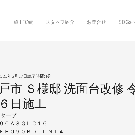
ス
施工実績
スタッフ紹介
お問合せ
SDG
2025年2月27日
読了時間: 1分
戸市 Ｓ様邸 洗面台改修 
６日施工
クターブ
９０Ａ３ＧＬＣ１Ｇ
ＦＢ０９０ＢＤＪＤＮ１４