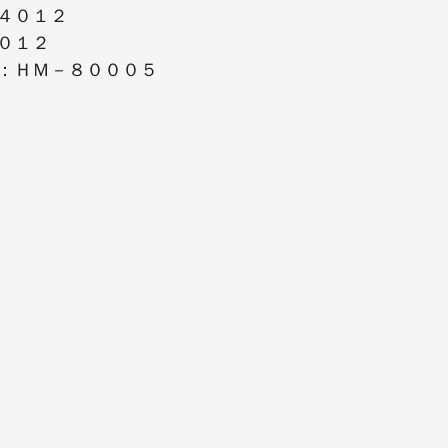
４０１２
０１２
：ＨＭ－８０００５