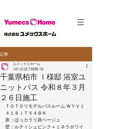
記事
ユメックスホーム
4月3日
読了時間: 1分
千葉県柏市 Ｉ様邸 浴室ユ
ニットバス 令和８年３月
２６日施工
ＴＯＴＯリモデルバスルーム ＷＹＶ１
４１８ＪＴＸ４ＢＫ
床：ほっカラリ床ベージュ
壁：ルティシュピンク＋ミネラホワイ