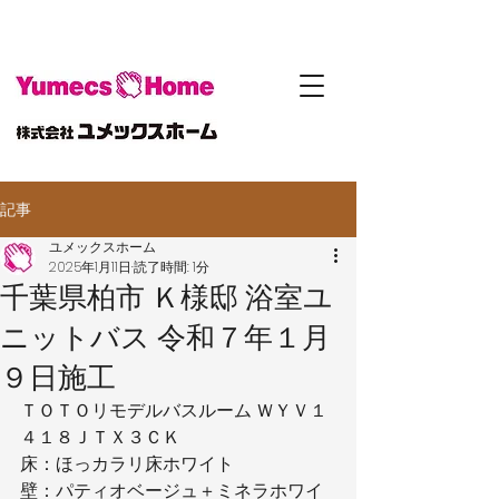
記事
ユメックスホーム
2025年1月11日
読了時間: 1分
千葉県柏市 Ｋ様邸 浴室ユ
ニットバス 令和７年１月
９日施工
ＴＯＴＯリモデルバスルーム ＷＹＶ１
４１８ＪＴＸ３ＣＫ
床：ほっカラリ床ホワイト
壁：パティオベージュ＋ミネラホワイ