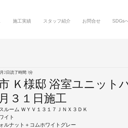
ス
施工実績
スタッフ紹介
お問合せ
SDG
2月2日
読了時間: 1分
市 Ｋ様邸 浴室ユニットバ
月３１日施工
スルーム ＷＹＶ１３１７ＪＮＸ３ＤＫ
ワイト
ォルナット＋コムホワイトグレー