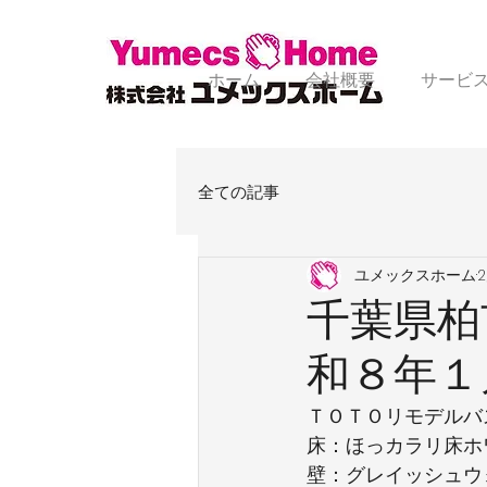
ホーム
会社概要
サービ
全ての記事
ユメックスホーム
千葉県柏
和８年１
ＴＯＴＯリモデルバ
床：ほっカラリ床ホ
壁：グレイッシュウ