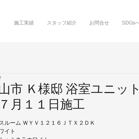
ス
施工実績
スタッフ紹介
お問合せ
SDG
分
山市 Ｋ様邸 浴室ユニッ
７月１１日施工
スルーム ＷＹＶ１２１６ＪＴＸ２ＤＫ
ワイト