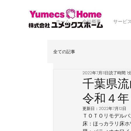
ホーム
会社概要
サービ
全ての記事
2022年7月11日
読了時間: 1
千葉県流
令和４年
更新日：
2022年7月12日
ＴＯＴＯリモデルバ
床：ほっカラリ床ホ