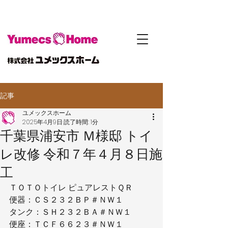
記事
ユメックスホーム
2025年4月9日
読了時間: 1分
千葉県浦安市 Ｍ様邸 トイ
レ改修 令和７年４月８日施
工
ＴＯＴＯトイレ ピュアレストＱＲ
便器：ＣＳ２３２ＢＰ＃ＮＷ１
タンク：ＳＨ２３２ＢＡ＃ＮＷ１
便座：ＴＣＦ６６２３＃ＮＷ１