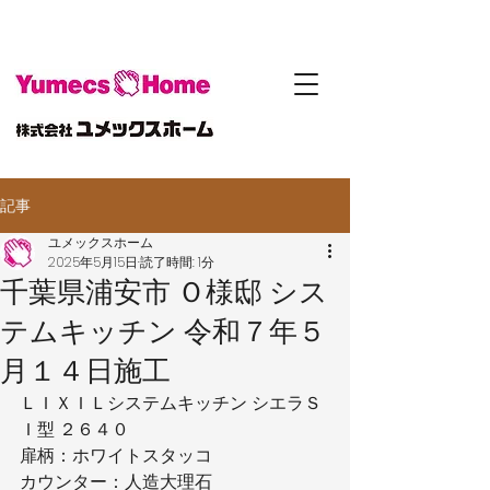
記事
ユメックスホーム
2025年5月15日
読了時間: 1分
千葉県浦安市 Ｏ様邸 シス
テムキッチン 令和７年５
月１４日施工
ＬＩＸＩＬシステムキッチン シエラＳ
Ｉ型 ２６４０
扉柄：ホワイトスタッコ
カウンター：人造大理石