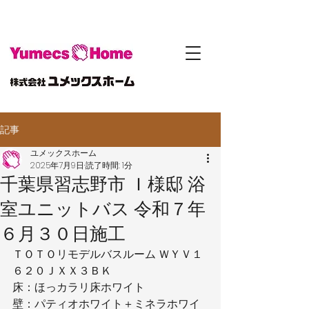
記事
ユメックスホーム
2025年7月9日
読了時間: 1分
千葉県習志野市 Ｉ様邸 浴
室ユニットバス 令和７年
６月３０日施工
ＴＯＴＯリモデルバスルーム ＷＹＶ１
６２０ＪＸＸ３ＢＫ
床：ほっカラリ床ホワイト
壁：パティオホワイト＋ミネラホワイ