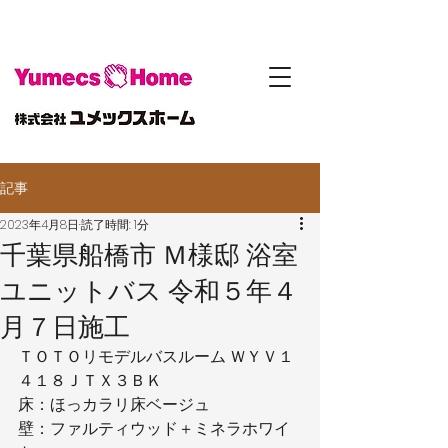
記事
2023年4月8日
読了時間: 1分
千葉県船橋市 Ｍ様邸 浴室
ユニットバス 令和５年４
月７日施工
ＴＯＴＯリモデルバスルーム ＷＹＶ１
４１８ＪＴＸ３ＢＫ
床：ほっカラリ床ベージュ
壁：ファルティウッド＋ミネラホワイ