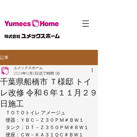
記事
ユメックスホーム
2024年12月2日
読了時間: 1分
千葉県船橋市 Ｔ様邸 トイ
レ改修 令和６年１１月２９
日施工
ＴＯＴＯトイレ アメージュ
便器：ＹＢＣ－Ｚ３０ＰＭ＃ＢＷ１
タンク：ＤＴ－Ｚ３５０ＰＭ＃ＢＷ１
便座：ＣＷ－ＫＡ３１ＱＣ＃ＢＷ１