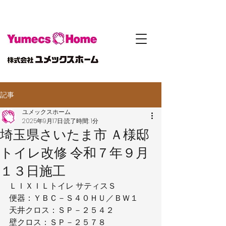
記事
ユメックスホーム
2025年9月17日
読了時間: 1分
埼玉県さいたま市 Ａ様邸
トイレ改修 令和７年９月
１３日施工
ＬＩＸＩＬトイレ サティスＳ
便器：ＹＢＣ－Ｓ４０ＨＵ／ＢＷ１
天井クロス：ＳＰ－２５４２
壁クロス：ＳＰ－２５７８