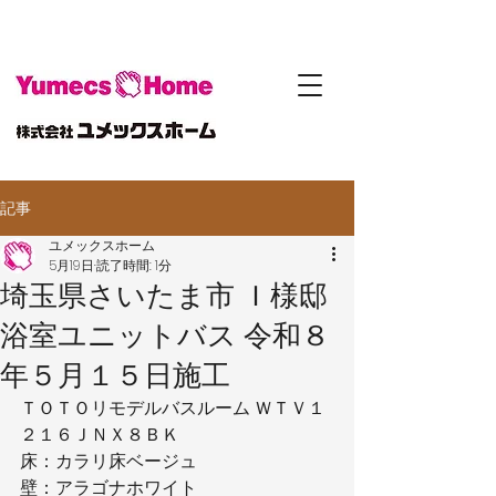
記事
ユメックスホーム
5月19日
読了時間: 1分
埼玉県さいたま市 Ｉ様邸
浴室ユニットバス 令和８
年５月１５日施工
ＴＯＴＯリモデルバスルーム ＷＴＶ１
２１６ＪＮＸ８ＢＫ
床：カラリ床ベージュ
壁：アラゴナホワイト