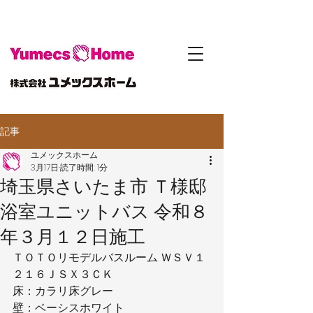
記事
ユメックスホーム
3月17日
読了時間: 1分
埼玉県さいたま市 Ｔ様邸
浴室ユニットバス 令和８
年３月１２日施工
ＴＯＴＯリモデルバスルーム ＷＳＶ１
２１６ＪＳＸ３ＣＫ
床：カラリ床グレー
壁：ベーシスホワイト