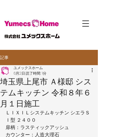
記事
ユメックスホーム
6月2日
読了時間: 1分
埼玉県上尾市 Ａ様邸 シス
テムキッチン 令和８年６
月１日施工
ＬＩＸＩＬシステムキッチン シエラＳ
Ｉ型 ２４００
扉柄：ラスティックアッシュ
カウンター：人造大理石