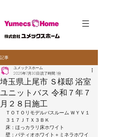
記事
ユメックスホーム
2025年7月30日
読了時間: 1分
埼玉県上尾市 Ｓ様邸 浴室
ユニットバス 令和７年７
月２８日施工
ＴＯＴＯリモデルバスルーム ＷＹＶ１
３１７ＪＴＸ３ＢＫ
床：ほっカラリ床ホワイト
壁：パティオホワイト＋ミネラホワイ