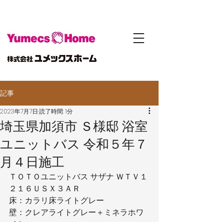
記事
2023年7月7日
読了時間: 1分
埼玉県加須市 Ｓ様邸 浴室
ユニットバス 令和５年７
月４日施工
ＴＯＴＯユニットバス サザナ ＷＴＶ１
２１６ＵＳＸ３ＡＲ
床：カラリ床ライトグレー
壁：クレアライトグレー＋ミネラホワ