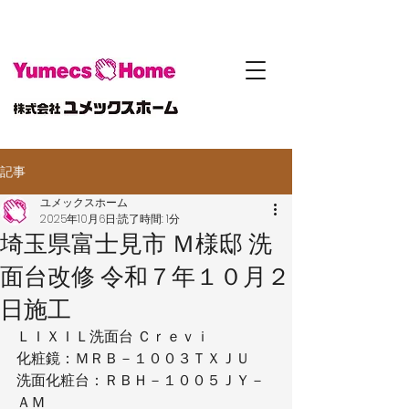
記事
ユメックスホーム
2025年10月6日
読了時間: 1分
埼玉県富士見市 Ｍ様邸 洗
面台改修 令和７年１０月２
日施工
ＬＩＸＩＬ洗面台 Ｃｒｅｖｉ
化粧鏡：ＭＲＢ－１００３ＴＸＪＵ
洗面化粧台：ＲＢＨ－１００５ＪＹ－
ＡＭ