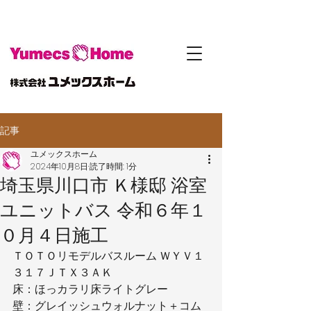
記事
ユメックスホーム
2024年10月8日
読了時間: 1分
埼玉県川口市 Ｋ様邸 浴室
ユニットバス 令和６年１
０月４日施工
ＴＯＴＯリモデルバスルーム ＷＹＶ１
３１７ＪＴＸ３ＡＫ
床：ほっカラリ床ライトグレー
壁：グレイッシュウォルナット＋コム