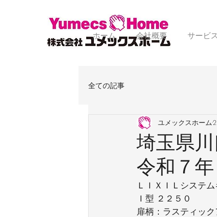
ホーム
会社概要
サービ
全ての記事
ユメックスホーム
埼玉県川
令和７年
ＬＩＸＩＬシステム
Ｉ型 ２２５０
扉柄：ラスティック