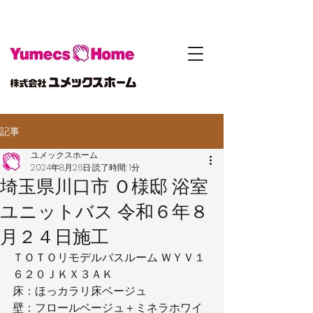
記事
ユメックスホーム
2024年8月26日
読了時間: 1分
埼玉県川口市 Ｏ様邸 浴室
ユニットバス 令和６年８
月２４日施工
ＴＯＴＯリモデルバスルーム ＷＹＶ１
６２０ＪＫＸ３ＡＫ
床：ほっカラリ床ベージュ
壁：フロールベージュ＋ミネラホワイ