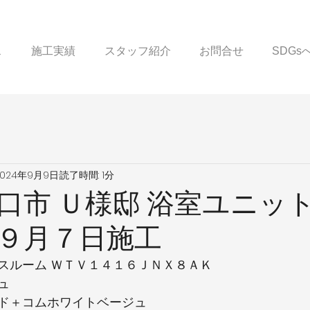
ス
施工実績
スタッフ紹介
お問合せ
SDG
2024年9月9日
読了時間: 1分
口市 Ｕ様邸 浴室ユニッ
９月７日施工
スルーム ＷＴＶ１４１６ＪＮＸ８ＡＫ
ュ
ド＋コムホワイトベージュ