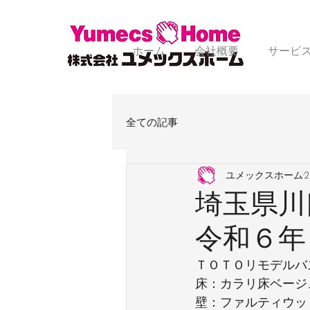
ホーム
会社概要
サービ
全ての記事
ユメックスホーム
埼玉県川
令和６年
ＴＯＴＯリモデルバ
床：カラリ床ベージ
壁：ファルティウッ