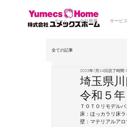
ホーム
会社概要
サービ
全ての記事
2023年7月24日
読了時間: 
埼玉県川
令和５年
ＴＯＴＯリモデルバ
床：ほっカラリ床ラ
壁：マテリアルアロ