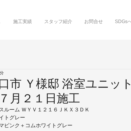
ス
施工実績
スタッフ紹介
お問合せ
SDG
1分
口市 Ｙ様邸 浴室ユニッ
７月２１日施工
スルーム ＷＹＶ１２１６ＪＫＸ３ＤＫ
イトグレー
マピンク＋コムホワイトグレー