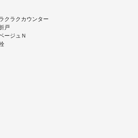
ラクラクカウンター
折戸
ベージュＮ
栓