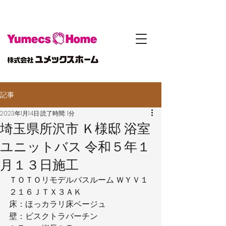
記事
2023年1月14日
読了時間: 1分
埼玉県所沢市 Ｋ様邸 浴室
ユニットバス 令和５年１
月１３日施工
ＴＯＴＯリモデルバスルーム ＷＹＶ１
２１６ＪＴＸ３ＡＫ
床：ほっカラリ床ベージュ
壁：ビスクトラバーチン