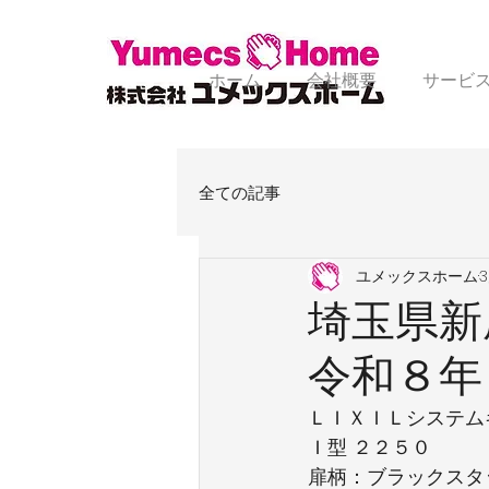
ホーム
会社概要
サービ
全ての記事
ユメックスホーム
埼玉県新
令和８年
ＬＩＸＩＬシステム
Ｉ型 ２２５０
扉柄：ブラックスタ