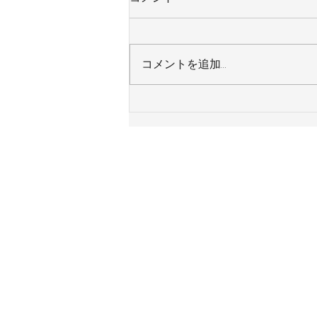
コメントを追加…
神奈川県横浜市 Ｙ様邸 ガス
給湯器 令和８年８月７日施工