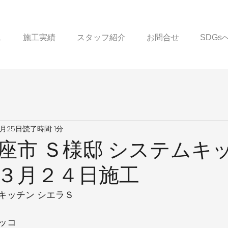
ス
施工実績
スタッフ紹介
お問合せ
SDG
3月25日
読了時間: 1分
座市 Ｓ様邸 システムキ
３月２４日施工
キッチン シエラＳ
ッコ