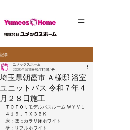
記事
ユメックスホーム
2025年5月1日
読了時間: 1分
埼玉県朝霞市 Ａ様邸 浴室
ユニットバス 令和７年４
月２８日施工
ＴＯＴＯリモデルバスルーム ＷＹＶ１
４１６ＪＴＸ３ＢＫ
床：ほっカラリ床ホワイト
壁：リフルホワイト