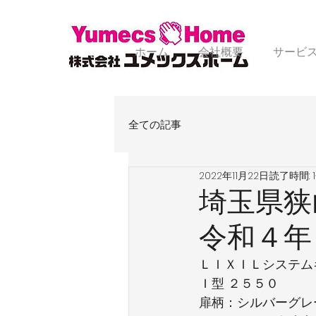
ホーム
会社概要
サービ
全ての記事
2022年11月22日
読了時間: 
埼玉県狭
令和４年
ＬＩＸＩＬシステム
Ｉ型 ２５５０
扉柄：シルバーグレ