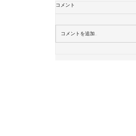
コメント
コメントを追加…
神奈川県横浜市 Ｙ様邸 ガス
給湯器 令和８年８月７日施工