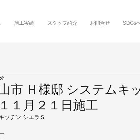
ス
施工実績
スタッフ紹介
お問合せ
SDG
1分
山市 Ｈ様邸 システムキ
１１月２１日施工
キッチン シエラＳ
ー