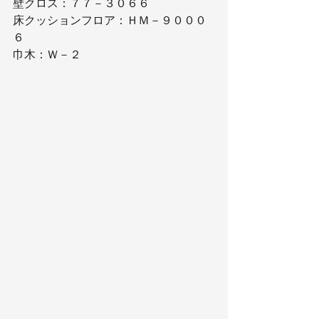
壁クロス：７７－３０６６
床クッションフロア：ＨＭ－９０００
６
巾木：Ｗ－２