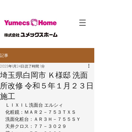
記事
2023年1月24日
読了時間: 1分
埼玉県白岡市 Ｋ様邸 洗面
所改修 令和５年１月２３日
施工
ＬＩＸＩＬ洗面台 エルシィ
化粧鏡：ＭＡＲ２－７５３ＴＸＳ
洗面化粧台：ＡＲ３Ｈ－７５５ＳＹ
天井クロス：７７－３０２９