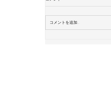
コメントを追加…
東京都足立区 Ｈ様邸 システ
ムキッチン 令和８年８月４日
施工