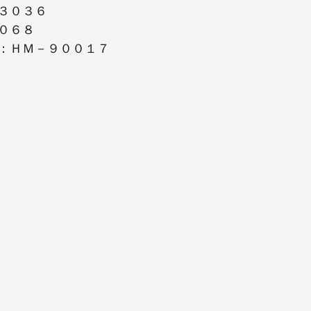
３０３６
０６８
：ＨＭ－９００１７