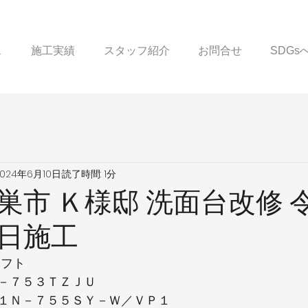
ス
施工実績
スタッフ紹介
お問合せ
SDG
2024年6月10日
読了時間: 1分
巣市 Ｋ様邸 洗面台改修 
日施工
オフト
－７５３ＴＺＪＵ
１Ｎ－７５５ＳＹ－Ｗ／ＶＰ１