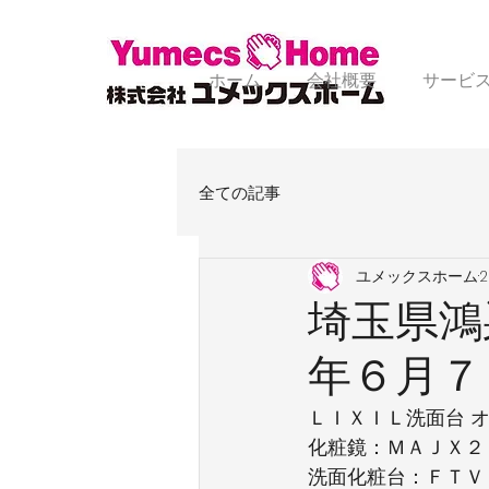
ホーム
会社概要
サービ
全ての記事
ユメックスホーム
埼玉県鴻
年６月７
ＬＩＸＩＬ洗面台 
化粧鏡：ＭＡＪＸ２
洗面化粧台：ＦＴＶ