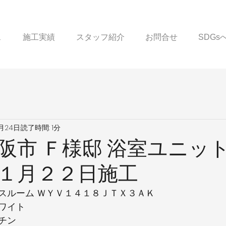
ス
施工実績
スタッフ紹介
お問合せ
SDG
1月24日
読了時間: 1分
阪市 Ｆ様邸 浴室ユニッ
１月２２日施工
スルーム ＷＹＶ１４１８ＪＴＸ３ＡＫ
ワイト
チン