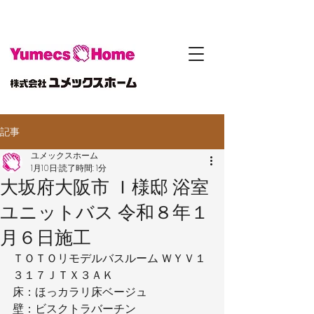
記事
ユメックスホーム
1月10日
読了時間: 1分
大坂府大阪市 Ｉ様邸 浴室
ユニットバス 令和８年１
月６日施工
ＴＯＴＯリモデルバスルーム ＷＹＶ１
３１７ＪＴＸ３ＡＫ
床：ほっカラリ床ベージュ
壁：ビスクトラバーチン