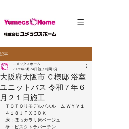
記事
ユメックスホーム
2025年6月24日
読了時間: 1分
大阪府大阪市 Ｃ様邸 浴室
ユニットバス 令和７年６
月２１日施工
ＴＯＴＯリモデルバスルーム ＷＹＶ１
４１８ＪＴＸ３ＤＫ
床：ほっカラリ床ベージュ
壁：ビスクトラバーチン